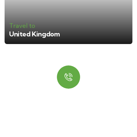
Travel to
United Kingdom
Quick booking process
Talk to an expert
+ 1- (246) 333-0089