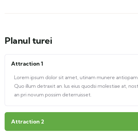
Planul turei
Attraction 1
Lorem ipsum dolor sit amet, utinam munere antiopam ve
Quo illum detraxit an. Ius eius quodsi molestiae at, nos
an pri novum possim deterruisset.
Attraction 2