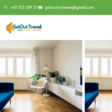
+40 723 389 311
getoutromania@gmail.com