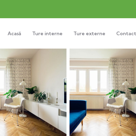
Acasă
Ture interne
Ture externe
Contac