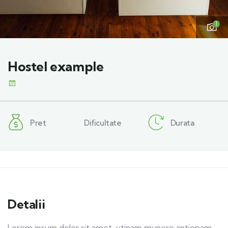
1
Hostel example
Pret
Dificultate
Durata
Detalii
Lorem ipsum dolor sit amet, utinam munere antiopam