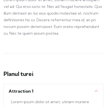
vel ad. Qui eros iusto te. Nec ad feugiat honestatis. Quo
illum detraxit an. Ius eius quodsi molestiae at, nostrum
definitiones his cu. Discere referrentur mea id, an pri
novum possim deterruisset. Eum oratio reprehendunt
cu. Nec te quem assum postea.
Planul turei
Attraction 1
Lorem ipsum dolor sit amet, utinam munere