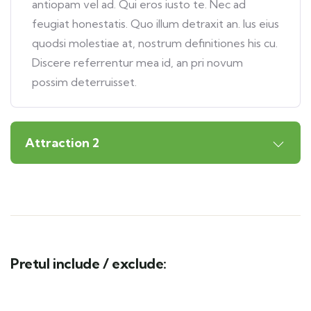
antiopam vel ad. Qui eros iusto te. Nec ad
feugiat honestatis. Quo illum detraxit an. Ius eius
quodsi molestiae at, nostrum definitiones his cu.
Discere referrentur mea id, an pri novum
possim deterruisset.
Attraction 2
Pretul include / exclude: