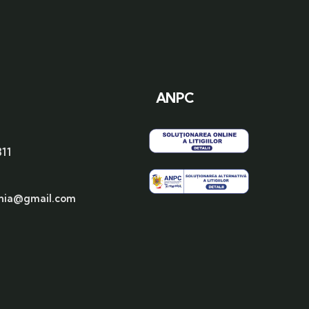
ANPC
311
nia@gmail.com