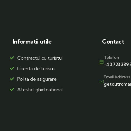
Informatii utile
Contact
Telefon
Contractul cu turistul
+40 723 389 
Licenta de turism
Email Address
Polita de asigurare
getoutroma
Atestat ghid national