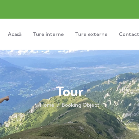
Acasă
Ture interne
Ture externe
Contac
Tour
Home
Booking Object