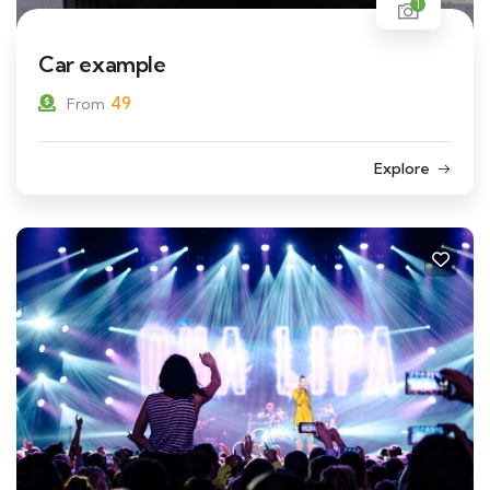
1
Car example
49
From
Explore