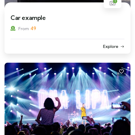
1
Car example
49
From
Explore